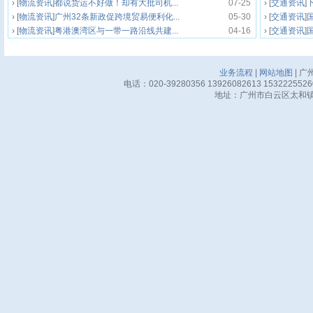
› [
物流资讯
]
都说货运不好做！却有大批司机...
07-25
› [
交通资讯
]
› [
物流资讯
]
广州32条新政促跨境贸易便利化...
05-30
› [
交通资讯
]
› [
物流资讯
]
粤港澳湾区与一带一路沿线共建...
04-16
› [
交通资讯
]
业务流程
|
网站地图
| 广
电话：020-39280356 13926082613 15322255
地址：广州市白云区太和镇华邦