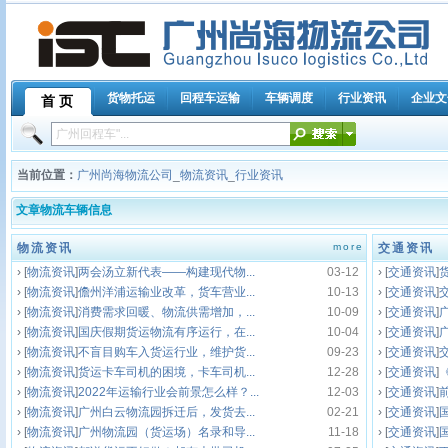
货物托运
回程车运输
车辆调度
行业资讯
企业文
首 页
当前位置：
广州尚海物流公司
_
物流资讯
_
行业资讯
文章物流车辆信息
物流资讯
more
交通资讯
› [
物流资讯
]
两会汤立新代表——构建现代物...
03-12
› [
交通资讯
]
› [
物流资讯
]
儋州洋浦运输业改革，货车营业...
10-13
› [
交通资讯
]
› [
物流资讯
]
消费需求回暖、物流供需增加，...
10-09
› [
交通资讯
]
› [
物流资讯
]
国庆假期货运物流有序运行，在...
10-04
› [
交通资讯
]
› [
物流资讯
]
不盲目购车入货运行业，维护货...
09-23
› [
交通资讯
]
› [
物流资讯
]
货运卡车司机的困境，卡车司机...
12-28
› [
交通资讯
]
› [
物流资讯
]
2022年运输行业会前景怎么样？...
12-03
› [
交通资讯
]
› [
物流资讯
]
广州白云物流园拆迁后，发货去...
02-21
› [
交通资讯
]
› [
物流资讯
]
广州物流园（货运场）名录和导...
11-18
› [
交通资讯
]